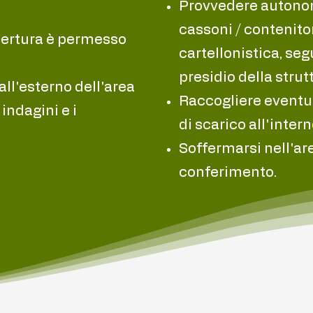
Provvedere autonom
cassoni / contenitor
apertura è permesso
cartellonistica, seg
presidio della strut
all'esterno dell'area
Raccogliere eventual
indagini e i
di scarico all'inter
Soffermarsi nell'ar
conferimento.