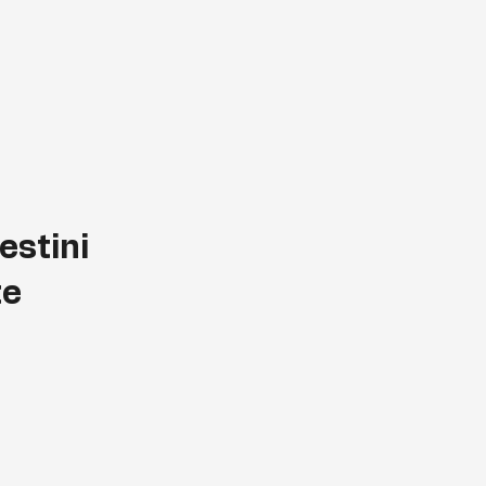
estini
te