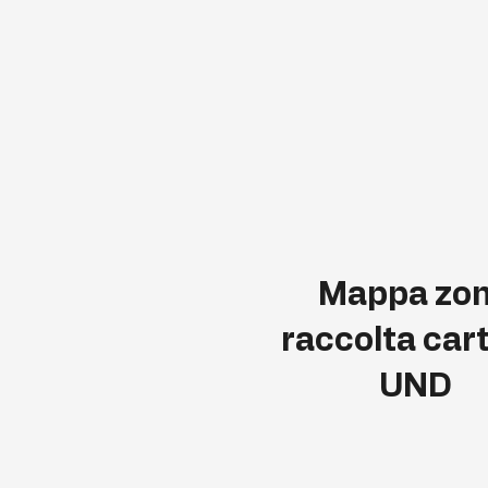
Mappa zo
raccolta car
UND