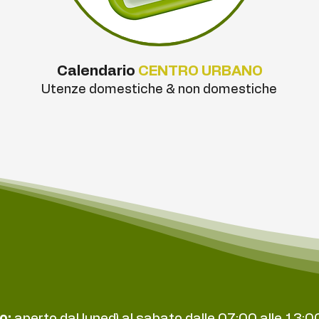
Calendario
CENTRO URBANO
Utenze domestiche & non domestiche
o:
aperto dal lunedì al sabato dalle 07:00 alle 13:00 